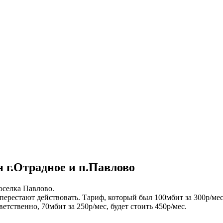
 г.Отрадное и п.Павлово
оселка Павлово.
перестают действовать. Тариф, который был 100мбит за 300р/мес
тветственно, 70мбит за 250р/мес, будет стоить 450р/мес.