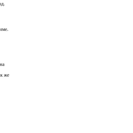
од.
име.
 на
ак же