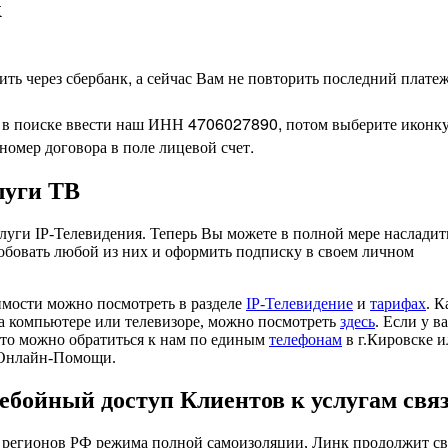
к
ить через сбербанк, а сейчас Вам не повторить последний платеж
 в поиске ввести наш ИНН 4706027890, потом выберите иконку
номер договора в поле лицевой счет.
луги ТВ
слуги IP-Телевидения. Теперь Вы можете в полной мере насладит
бовать любой из них и оформить подписку в своем личном
мости можно посмотреть в разделе
IP-Телевидение
и
тарифах
. К
а компьютере или телевизоре, можно посмотреть
здесь
. Если у в
, то можно обратиться к нам по единым
телефонам
в г.Кировске и
у Онлайн-Помощи.
ебойный доступ Клиентов к услугам свя
а регионов РФ режима полной самоизоляции, Линк продолжит с